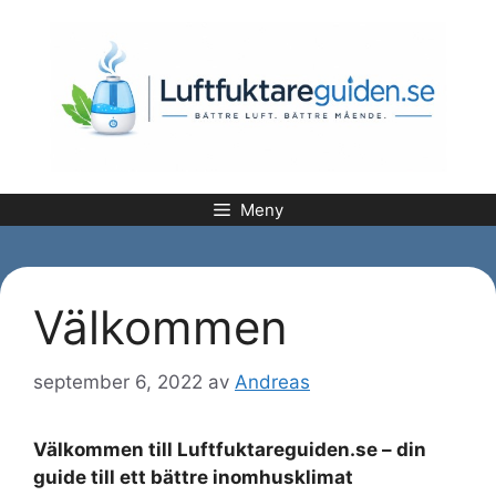
Hoppa
till
innehåll
Meny
Välkommen
september 6, 2022
av
Andreas
Välkommen till Luftfuktareguiden.se – din
guide till ett bättre inomhusklimat