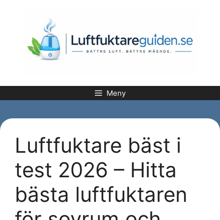
Hoppa
till
innehåll
Meny
Luftfuktare bäst i
test 2026 – Hitta
bästa luftfuktaren
för sovrum och