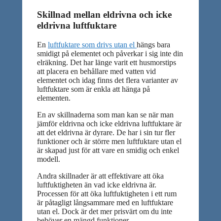
Skillnad mellan eldrivna och icke
eldrivna luftfuktare
En
luftfuktare som drivs utan el
hängs bara
smidigt på elementet och påverkar i sig inte din
elräkning. Det har länge varit ett husmorstips
att placera en behållare med vatten vid
elementet och idag finns det flera varianter av
luftfuktare som är enkla att hänga på
elementen.
En av skillnaderna som man kan se när man
jämför eldrivna och icke eldrivna luftfuktare är
att det eldrivna är dyrare. De har i sin tur fler
funktioner och är större men luftfuktare utan el
är skapad just för att vare en smidig och enkel
modell.
Andra skillnader är att effektivare att öka
luftfuktigheten än vad icke eldrivna är.
Processen för att öka luftfuktigheten i ett rum
är påtagligt långsammare med en luftfuktare
utan el. Dock är det mer prisvärt om du inte
behöver en mängd funktioner.