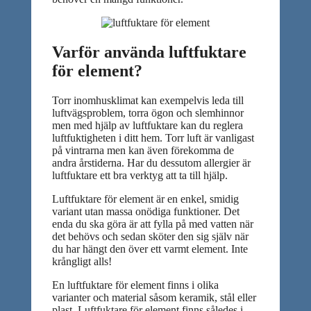
Varför använda luftfuktare
för element?
Torr inomhusklimat kan exempelvis leda till
luftvägsproblem, torra ögon och slemhinnor
men med hjälp av luftfuktare kan du reglera
luftfuktigheten i ditt hem. Torr luft är vanligast
på vintrarna men kan även förekomma de
andra årstiderna. Har du dessutom allergier är
luftfuktare ett bra verktyg att ta till hjälp.
Luftfuktare för element är en enkel, smidig
variant utan massa onödiga funktioner. Det
enda du ska göra är att fylla på med vatten när
det behövs och sedan sköter den sig själv när
du har hängt den över ett varmt element. Inte
krångligt alls!
En luftfuktare för element finns i olika
varianter och material såsom keramik, stål eller
plast. Luftfuktare för element finns således i