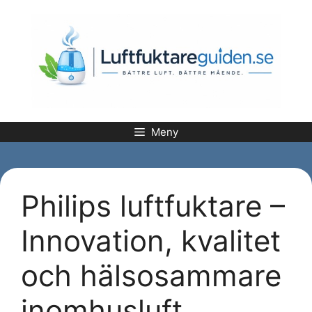
Hoppa
till
innehåll
Meny
Philips luftfuktare –
Innovation, kvalitet
och hälsosammare
inomhusluft