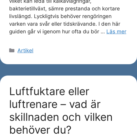
vilket kan leda till kalkavlagringar,
bakterietillväxt, sämre prestanda och kortare
livslängd. Lyckligtvis behöver rengöringen
varken vara svår eller tidskrävande. I den här
guiden går vi igenom hur ofta du bör …
Läs mer
Kategorier
Artikel
Luftfuktare eller
luftrenare – vad är
skillnaden och vilken
behöver du?