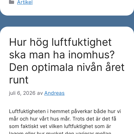
Kategorier
Artikel
Hur hög luftfuktighet
ska man ha inomhus?
Den optimala nivån året
runt
juli 6, 2026
av
Andreas
Luftfuktigheten i hemmet påverkar både hur vi
mår och hur vårt hus mår. Trots det är det få
som faktiskt vet vilken luftfuktighet som är
lagom eller hur mycket den varierar mellan