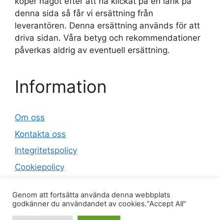
köper något efter att ha klickat på en länk på
denna sida så får vi ersättning från
leverantören. Denna ersättning används för att
driva sidan. Våra betyg och rekommendationer
påverkas aldrig av eventuell ersättning.
Information
Om oss
Kontakta oss
Integritetspolicy
Cookiepolicy
Sitemap
Genom att fortsätta använda denna webbplats
godkänner du användandet av cookies.“Accept All"
© 2026 Luftfuktareguiden.se
• Byggt med