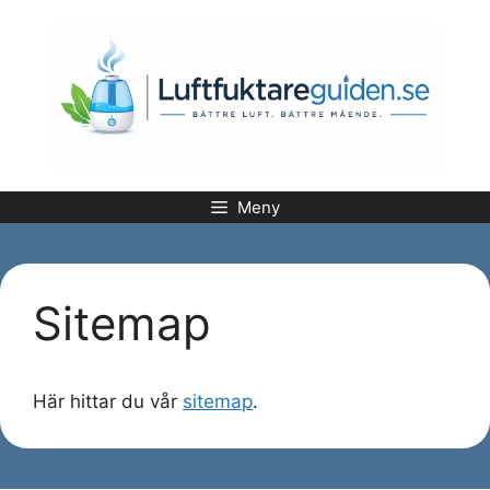
Hoppa
till
innehåll
Meny
Sitemap
Här hittar du vår
sitemap
.